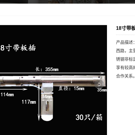
18寸带
产品描述
西路，主
锈钢非标
享有较高
合作关系。.