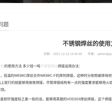
问题
不锈钢焊丝的使用
日期：
2021-12-22 14:20:49
作者：
admin@gu
焊丝
的使用方法 多少钱一吨
不锈钢焊丝
焊接运用办法：
的，低温的WE88C焊丝合作WE88C-F的焊剂焊接，这种时分依照被焊
粘上就行的就能够用烙铁焊接，尽管焊接结构有一点的强度要求能够用火焰
焚烧。
说是软钎强度较之差一些的话，能够用高银的VOD203焊丝焊接，这个