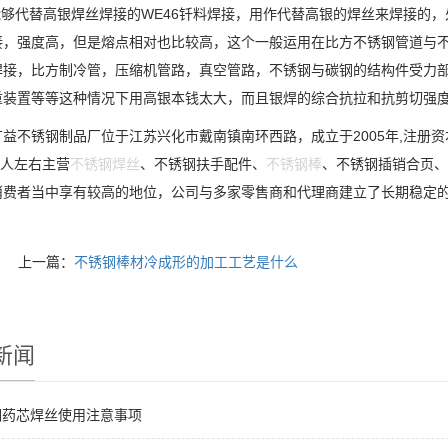
用能够代替高银焊丝焊接的WE46钎料焊接，用作代替高银的焊丝来焊接的
接，强度高，但是熔点相对也比较高，这个一般运用在比方不锈钢管道与
焊接，比方制冷管，压缩机管路，真空管路，不锈钢与碳钢的结构件受力部
重装置等等这种情况下用高银本钱太大，而且银焊的综合抗拉和抗剪切强度
益不锈钢制品厂位于江苏兴化市戴南镇南环西路，成立于2005年,注册资
00人左右主营
不锈钢焊丝
、不锈钢扶手配件、
不锈钢棒
、不锈钢插销合页、
费者当中享有较高的地位，公司与多家零售商和代理商建立了长期稳定的合作关系。ht
上一篇：
不锈钢棒材冷成形的加工工艺是什么
新闻
钢药芯焊丝使用注意事项