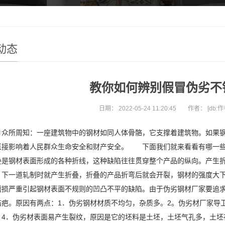
动态
教你如何辨别假冒伪劣不
日期：
2022-05-24 11:20:45
作者：
[db:作
棒
众所周知：一座建筑物中的钢材如同人体骨骼，它支撑着建筑物。如果
直接影响着人民群众生命安全和财产安全。 下面我们就来看看有哪一
叠是钢材表面形成的各种折线，这种缺陷往往贯穿整个产品的纵向。产生
，下一道轧制时就产生折叠，折叠的产品折弯后就会开裂，钢材的强度大
磨损严重引起钢材表面不规则的凹凸不平的缺陷。由于伪劣钢材厂家要追
结疤。原因有两点：1．伪劣钢材材质不均匀，杂质多。2。伪劣材厂家导
4．伪劣材表面易产生裂纹，原因是它的坯料是土坯，土坯气孔多，土坯