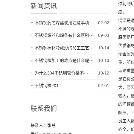
过轧制
新闻资讯
度。 
钢温是
不锈钢药芯焊丝使用注意事项
02-02
不满的
不锈钢焊丝和焊条有什么区别···
09-03
原因是
优质钢
不锈钢棒材冷成形的加工工艺···
10-14
无金属
不锈钢棒加工的难点是什么呢···
10-13
重，所
理论重量
为什么304不锈钢管价格不···
10-12
是它负
不锈钢棒201
02-01
大，原
较大，
的间距
联系我们
圆形。
员工人数
联系人：张总
齐全、价