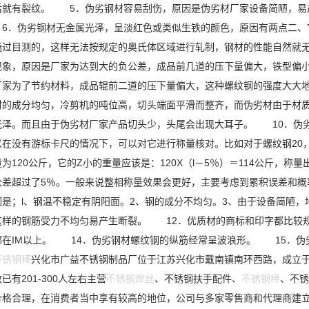
后就有裂纹。 5．伪劣钢材容易刮伤，原因是伪劣材厂家设备简陋，易
6．伪劣钢材无金属光泽，呈淡红色或类似生铁的颜色，原因有两点二、
通过目测的，这样无法按规定的奥氏体区域进行轧制，钢材的性能自然就
现象，原因是厂家为达到大的负公差，成品前几道的压下量偏大，铁型偏
厂家为了节约材料，成品辊前二道的压下量偏大，这种螺纹钢的强度大大
材的成分均匀，冷剪机的吨位高，切头端面平滑而整齐，而伪劣材由于材
光泽。而且由于伪劣材厂家产品切头少，头尾会出现大耳子。 10．伪
以在没有游标卡尺的情况下，可以对它进行称量核对。比如对于螺纹钢20，
为120公斤，它的Z小的重量应该是：120X（l－5％）＝114公斤，称
公差超过了5％。一般来说整相称量效果会更好，主要考虑到累积误差和
因是；l、钢温不稳定有阴阳面。2、钢的成分不均匀。3、由于设备简陋
这样的钢筋受力不均匀易产生断裂。 12．优质材的商标和印字都比较规
都在IM以上。 14．伪劣钢材螺纹钢的纵筋经常呈波浪形。 15．伪
不锈钢棒
兴化市广益不锈钢制品厂位于江苏兴化市戴南镇南环西路，成立于20
已有201-300人左右主营
不锈钢焊丝
、不锈钢扶手配件、
不锈钢棒
​、不
格合理，在消费者当中享有较高的地位，公司与多家零售商和代理商建立了长期稳定的合