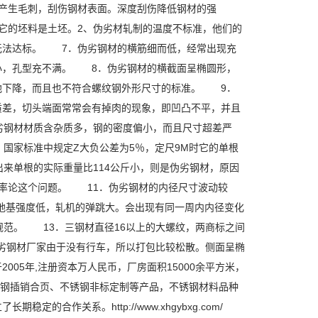
产生毛刺，刮伤钢材表面。深度刮伤降低钢材的强
它的坯料是土坯。2、伪劣材轧制的温度不标准，他们的
无法达标。 7．伪劣钢材的横筋细而低，经常出现充
小，孔型充不满。 8．伪劣钢材的横截面呈椭圆形，
地下降，而且也不符合螺纹钢外形尺寸的标准。 9．
质差，切头端面常常会有掉肉的现象，即凹凸不平，并且
劣钢材材质含杂质多，钢的密度偏小，而且尺寸超差严
国家标准中规定Z大负公差为5％，定尺9M时它的单根
量出来单根的实际重量比114公斤小，则是伪劣钢材，原因
概率论这个问题。 11．伪劣钢材的内径尺寸波动较
，地基强度低，轧机的弹跳大。会出现有同一周内内径变化
范。 13．三钢材直径16以上的大螺纹，两商标之间
劣钢材厂家由于没有行车，所以打包比较松散。侧面呈椭
05年,注册资本万人民币，厂房面积15000余平方米，
锈钢插销合页、不锈钢非标定制等产品，不锈钢材料品种
作关系。http://www.xhgybxg.com/