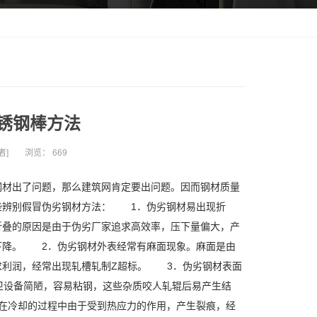
锈钢棒方法
者]
浏览：
669
钢材出了问题，那么建筑网肯定要出问题。因而钢材质量
些辨别假冒伪劣钢材方法： 1．伪劣钢材易出现折
折叠的原因是由于伪劣厂家追求高效率，压下量偏大，产
下降。 2．伪劣钢材外表经常有麻面现象。麻面是由
求利润，经常出现轧槽轧制Z超标。 3．伪劣钢材表面
卫设备简陋，容易粘钢，这些杂质咬人轧辊后易产生结
在冷却的过程中由于受到热应力的作用，产生裂痕，经