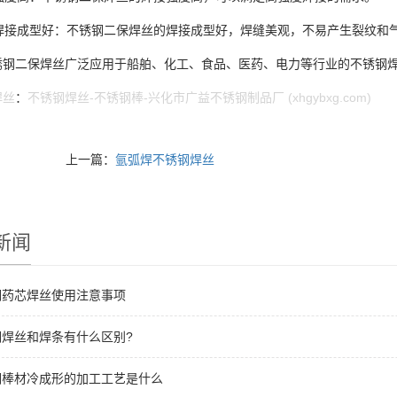
焊接成型好：不锈钢二保焊丝的焊接成型好，焊缝美观，不易产生裂纹和
二保焊丝广泛应用于船舶、化工、食品、医药、电力等行业的不锈钢
焊丝
：
不锈钢焊丝-不锈钢棒-兴化市广益不锈钢制品厂 (xhgybxg.com)
上一篇：
氩弧焊不锈钢焊丝
新闻
钢药芯焊丝使用注意事项
钢焊丝和焊条有什么区别?
钢棒材冷成形的加工工艺是什么